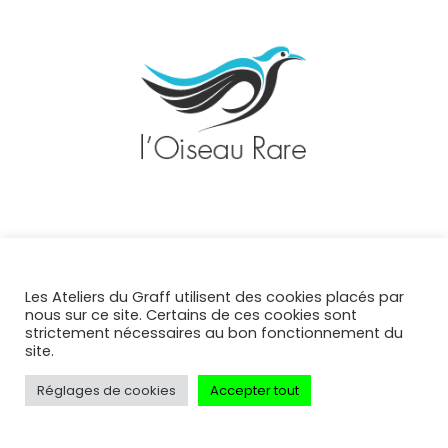
CLIENT
L’OISEAU RARE
Les Ateliers du Graff utilisent des cookies placés par
nous sur ce site. Certains de ces cookies sont
strictement nécessaires au bon fonctionnement du
PRESTATIONS
site.
DÉCORATION INDOOR
Réglages de cookies
Accepter tout
Le cabinet de conseil parisien L’Oiseau