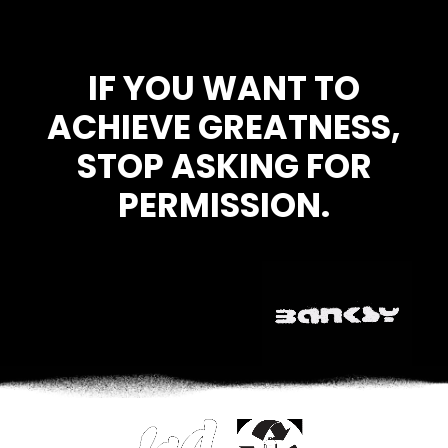
#STREET MARKETING
,
#COMMUNICATION
,
IF YOU WANT TO
#Événementiel
ACHIEVE GREATNESS,
STOP ASKING FOR
PERMISSION.