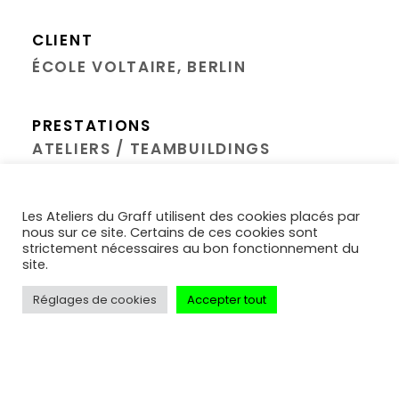
CLIENT
ÉCOLE VOLTAIRE, BERLIN
PRESTATIONS
ATELIERS / TEAMBUILDINGS
Réalisation d'ateliers d'initiation au
Les Ateliers du Graff utilisent des cookies placés par
nous sur ce site. Certains de ces cookies sont
graffiti sur support éphémère Plastigraff®
strictement nécessaires au bon fonctionnement du
avec les élèves de CM2 de l'école Voltaire
site.
de Berlin.
Réglages de cookies
Accepter tout