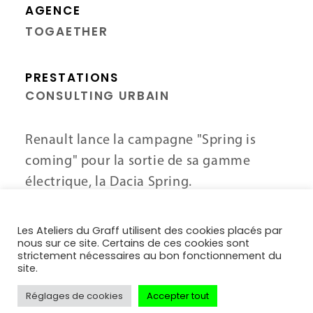
AGENCE
TOGAETHER
PRESTATIONS
CONSULTING URBAIN
Renault lance la campagne "Spring is
coming" pour la sortie de sa gamme
électrique, la Dacia Spring.
Grâce au Plastigraff®, notre support
Les Ateliers du Graff utilisent des cookies placés par
nous sur ce site. Certains de ces cookies sont
universel pour le graffiti et le street-art,
strictement nécessaires au bon fonctionnement du
trois œuvres monumentales éphémères
site.
aux couleurs du nouveau modèle ont pu
Réglages de cookies
Accepter tout
être réalisées au sol à Paris, Madrid et