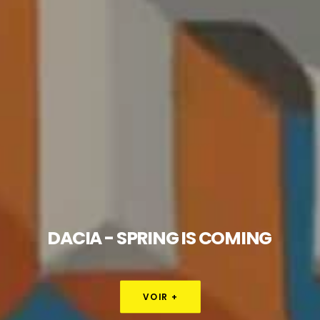
DACIA
-
SPRING
IS
COMING
VOIR +