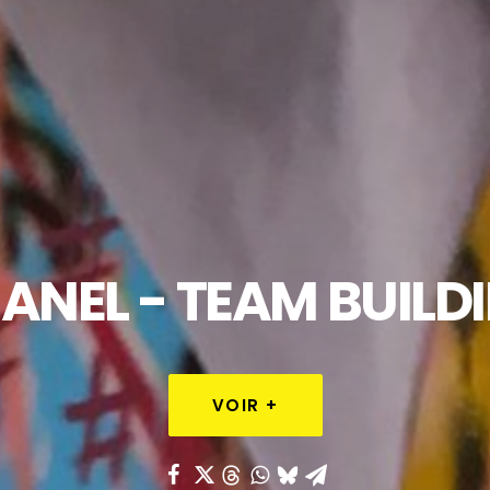
ANEL
-
TEAM
BUILD
VOIR +