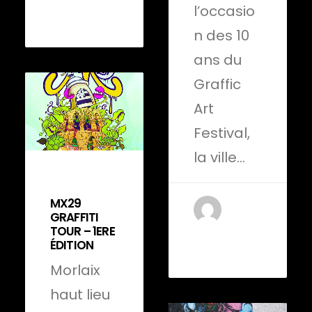
by admin-
l’occasio
yannick
n des 10
ans du
Graffic
Art
Festival,
la ville…
29 avril 2022
MX29
GRAFFITI
TOUR – 1ERE
by Anje
ÉDITION
EVEILLE
Morlaix
haut lieu