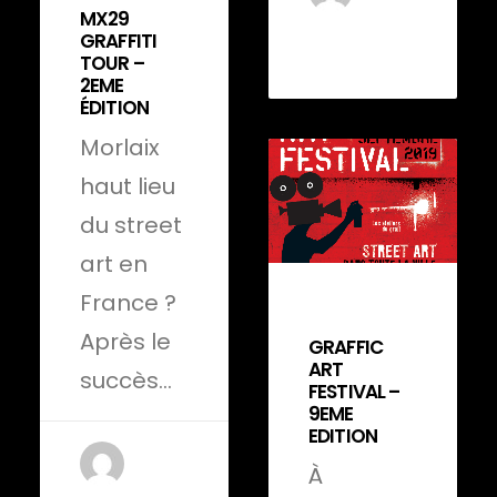
MX29
by admin-
GRAFFITI
yannick
TOUR –
2EME
ÉDITION
Morlaix
haut lieu
du street
art en
France ?
23 avril 2022
Après le
GRAFFIC
ART
succès…
FESTIVAL –
9EME
EDITION
À