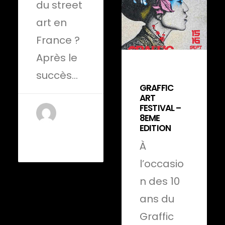
du street
art en
France ?
Après le
succès…
26 avril 2022
GRAFFIC
ART
FESTIVAL –
8EME
EDITION
by Anje
EVEILLE
À
l’occasio
n des 10
ans du
Graffic