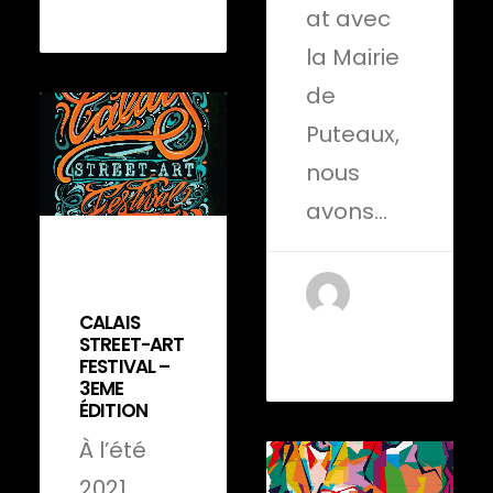
at avec
la Mairie
de
Puteaux,
nous
avons…
20 septembre
2022
CALAIS
by Anje
STREET-ART
EVEILLE
FESTIVAL –
3EME
ÉDITION
À l’été
2021,