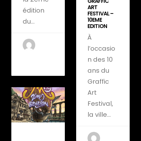
GRAFFIC
ART
édition
FESTIVAL –
10EME
du…
EDITION
À
l’occasio
by admin-
n des 10
yannick
ans du
Graffic
Art
Festival,
la ville…
12 mars 2022