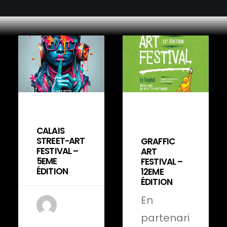
6 août 2024
12 septembre
2022
CALAIS
STREET-ART
GRAFFIC
FESTIVAL –
ART
5EME
FESTIVAL –
ÉDITION
12EME
ÉDITION
En
partenari
by shembert