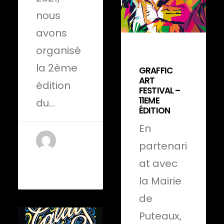
nous
avons
organisé
12 mars 2022
la 2ème
GRAFFIC
ART
édition
FESTIVAL –
11EME
du…
ÉDITION
En
partenari
by Anje
at avec
EVEILLE
la Mairie
de
Puteaux,