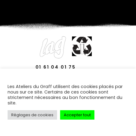
01 61 04 01 75
29 AVENUE DES TERNES
Les Ateliers du Graff utilisent des cookies placés par
75017 PARIS
nous sur ce site. Certains de ces cookies sont
strictement nécessaires au bon fonctionnement du
site.
Réglages de cookies
Accepter tout
© LES ATELIERS DU GRAFF TOUS DROITS RÉSERVÉS |
PLASTIGRAFF® EST UNE MARQUE DES ATELIERS DU GRAFF