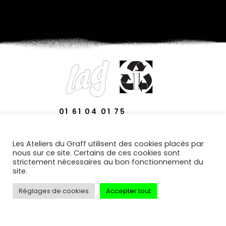
01 61 04 01 75
29 AVENUE DES TERNES
Les Ateliers du Graff utilisent des cookies placés par
75017 PARIS
nous sur ce site. Certains de ces cookies sont
strictement nécessaires au bon fonctionnement du
site.
Réglages de cookies
Accepter tout
© LES ATELIERS DU GRAFF TOUS DROITS RÉSERVÉS |
PLASTIGRAFF® EST UNE MARQUE DES ATELIERS DU GRAFF