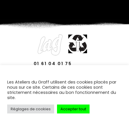
01 61 04 01 75
29 AVENUE DES TERNES
Les Ateliers du Graff utilisent des cookies placés par
75017 PARIS
nous sur ce site. Certains de ces cookies sont
strictement nécessaires au bon fonctionnement du
site.
Réglages de cookies
Accepter tout
© LES ATELIERS DU GRAFF TOUS DROITS RÉSERVÉS |
PLASTIGRAFF® EST UNE MARQUE DES ATELIERS DU GRAFF